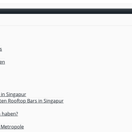
s
ren
 in Singapur
ten Rooftop Bars in Singapur
n haben?
e Metropole