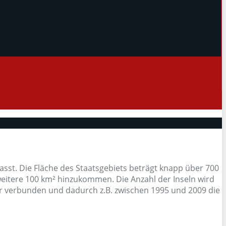
fasst. Die Fläche des Staatsgebiets beträgt knapp über 700
 weitere 100 km² hinzukommen. Die Anzahl der Inseln wird
er verbunden und dadurch z.B. zwischen 1995 und 2009 die