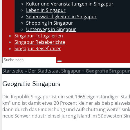
Kultur und Veranstaltungen in Singapur
Leben in Singapur
Sehenswürdigkeiten in Singapur
Shopping in Singapur
Unterwegs in Singapur
Singapur Fotogalerien
Singapur Reiseberichte
Singapur Reiseführer
Startseite
»
Der Stadtstaat Singapur
»
Geografie Singapur
Geografie Singapurs
Die Republik Singapur ist ein seit 1965 eigenständiger Sta
km² und ist damit etwa 20 Prozent kleiner als beispielsw
dann durch das Eindeichung und Aufschüttung weiter sink
neue Schwerindustrieinsel Jurong Island im Südwesten Si