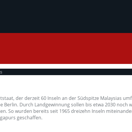
s
dtstaat, der derzeit 60 Inseln an der Südspitze Malaysias um
eise Berlin. Durch Landgewinnung sollen bis etwa 2030 noch
en. So wurden bereits seit 1965 dreizehn Inseln miteinand
ngapurs geschaffen.