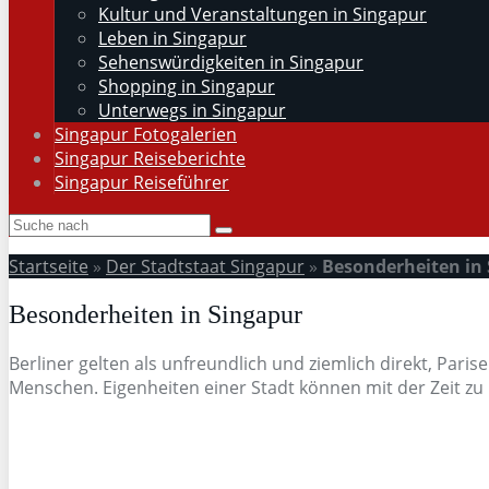
Kultur und Veranstaltungen in Singapur
Leben in Singapur
Sehenswürdigkeiten in Singapur
Shopping in Singapur
Unterwegs in Singapur
Singapur Fotogalerien
Singapur Reiseberichte
Singapur Reiseführer
Startseite
»
Der Stadtstaat Singapur
»
Besonderheiten in
Besonderheiten in Singapur
Berliner gelten als unfreundlich und ziemlich direkt, Paris
Menschen. Eigenheiten einer Stadt können mit der Zeit z