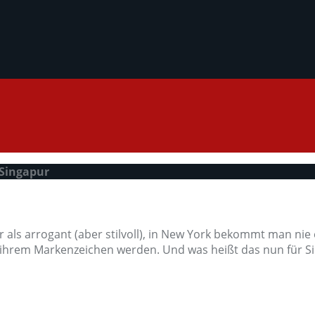
 Singapur
er als arrogant (aber stilvoll), in New York bekommt man nie
u ihrem Markenzeichen werden. Und was heißt das nun für S